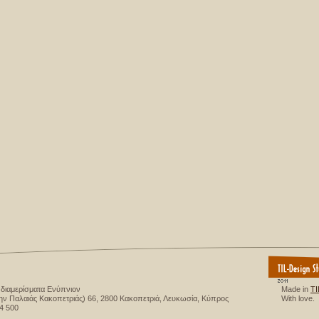
 διαμερίσματα Ενύπνιον
Made in
TI
ν Παλαιάς Κακοπετριάς) 66, 2800 Κακοπετριά, Λευκωσία, Κύπρος
With love.
4 500