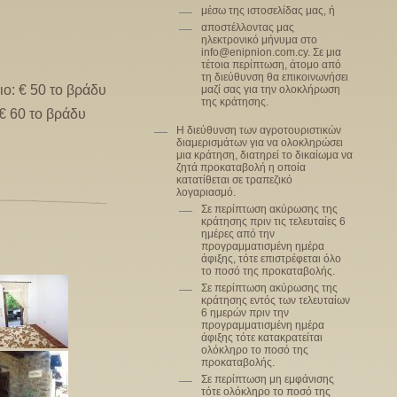
μέσω της ιστοσελίδας μας, ή
αποστέλλοντας μας
ηλεκτρονικό μήνυμα στο
info@enipnion.com.cy. Σε μια
τέτοια περίπτωση, άτομο από
τη διεύθυνση θα επικοινωνήσει
ιο: € 50 το βράδυ
μαζί σας για την ολοκλήρωση
της κράτησης.
 € 60 το βράδυ
Η διεύθυνση των αγροτουριστικών
διαμερισμάτων για να ολοκληρώσει
μια κράτηση, διατηρεί το δικαίωμα να
ζητά προκαταβολή η οποία
κατατίθεται σε τραπεζικό
λογαριασμό.
Σε περίπτωση ακύρωσης της
κράτησης πριν τις τελευταίες 6
ημέρες από την
προγραμματισμένη ημέρα
άφιξης, τότε επιστρέφεται όλο
το ποσό της προκαταβολής.
Σε περίπτωση ακύρωσης της
κράτησης εντός των τελευταίων
6 ημερών πριν την
προγραμματισμένη ημέρα
άφιξης τότε κατακρατείται
ολόκληρο το ποσό της
προκαταβολής.
Σε περίπτωση μη εμφάνισης
τότε ολόκληρο το ποσό της