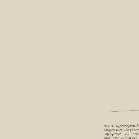
© 2011 Αγροτουριστικά
Μάριου Ιωάννου (πρώη
Τηλέφωνο: +357 22 92
Φαξ: +357 22 92
4 222