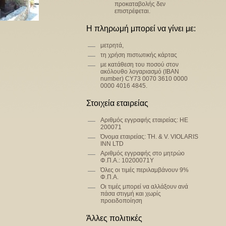
προκαταβολής δεν
επιστρέφεται.
Η πληρωμή μπορεί να γίνει με:
μετρητά,
τη χρήση πιστωτικής κάρτας
με κατάθεση του ποσού στον
ακόλουθο λογαριασμό (IBAN
number) CY73 0070 3610 0000
0000 4016 4845.
Στοιχεία εταιρείας
Αριθμός εγγραφής εταιρείας: ΗΕ
200071
Όνομα εταιρείας: TH. & V. VIOLARIS
INN LTD
Αριθμός εγγραφής στο μητρώο
Φ.Π.Α.: 10200071Υ
Όλες οι τιμές περιλαμβάνουν 9%
Φ.Π.Α.
Οι τιμές μπορεί να αλλάξουν ανά
πάσα στιγμή και χωρίς
προειδοποίηση
Άλλες πολιτικές