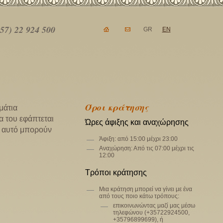
57) 22 92
4 500
GR
EN
Όροι κράτησης
μάτια
α του εφάπτεται
Ώρες άφιξης και αναχώρησης
’ αυτό μπορούν
Άφιξη: από 15:00 μέχρι 23:00
Αναχώρηση: Από τις 07:00 μέχρι τις
12:00
Τρόποι κράτησης
Μια κράτηση μπορεί να γίνει με ένα
από τους ποιο κάτω τρόπους:
επικοινωνώντας μαζί μας μέσω
τηλεφώνου (+35722924500,
+35796899699), ή